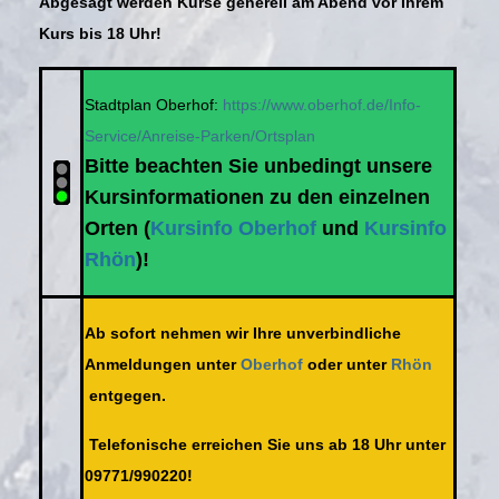
Abgesagt werden Kurse generell am Abend vor Ihrem
Kurs bis 18 Uhr!
Stadtplan Oberhof:
https://www.oberhof.de/Info-
Service/Anreise-Parken/Ortsplan
Bitte beachten Sie unbedingt unsere
Kursinformationen zu den einzelnen
Orten (
Kursinfo Oberhof
und
Kursinfo
Rhön
)!
Ab sofort nehmen wir Ihre unverbindliche
Anmeldungen unter
Oberhof
oder unter
Rhön
entgegen.
Telefonische erreichen Sie uns ab 18 Uhr unter
09771/990220!