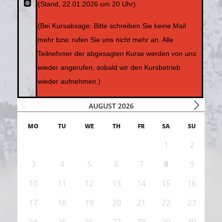
(Stand, 22.01.2026 um 20 Uhr)
(Bei Kursabsage:
Bitte schreiben Sie keine Mail
mehr bzw. rufen Sie uns nicht mehr an. Alle
Teilnehmer der abgesagten Kurse werden von uns
wieder angerufen, sobald wir den Kursbetrieb
wieder aufnehmen.)
AUGUST 2026
MO
TU
WE
TH
FR
SA
SU
1
2
3
4
5
6
7
8
9
10
11
12
13
14
15
16
17
18
19
20
21
22
23