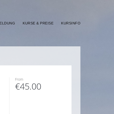
MELDUNG
KURSE & PREISE
KURSINFO
From
€45.00